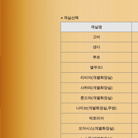
-화장실,샤워실 : 인
● 객실선택
* 이용 준수 사항
객실명
- 퇴실은 낮 11시이며
고비
- 객실 내에서는 절대
샌디
바랍니다. 예약인원 초
루트
- 이용중 시설 집기 파
관리자에게 연 락주시기
앨주프1
- 쓰레기는 입구에 비
리비아(개별화장실)
니다.
사하라(개별화장실)
- 미성년자는 부모의 
툰드라(개별화장실)
- 반려동물 동행시 유
나미브(개별화장실,주방)
1. 대소변 관리를 철저
빅토리아
2. 반련동물 침구는 별
오아시스(개별화장실)
3. 다른손님의 피해가