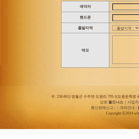
- 이용 2일전 : 20%
예약자
- 이용 1일전 : 0%
핸드폰
- 이용 당일 : 0%
출발지역
*
환불안내
- 환불시 입금자명으로
메모
- 예약 후 날짜변경, 
- 예약 신청 후 100
- 예약을 하실 경우에
우. 230-861) 영월군 수주면 도원리 795-1(도원운학로 47
상호:
월드니스
| 사업자번
통신판매신고:- | 계좌안내 :
Copyright ⓒ2014 wilde