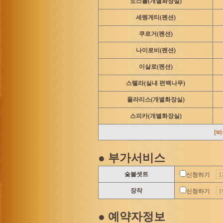
노스폴(개별화장실)
4. 대형견 또는 타인
세렝게티(펜션)
다.
쿠르거(펜션)
나이로비(펜션)
- 오후 11시 이후의 
이살로(펜션)
니다.
스텔라(실내 편백나무)
- 객실 내에서 촛불, 
폴라리스(개별화장실)
다.
스피카(개별화장실)
[
* 예약취소시 환불금액
- 이용 7일전 : 90%
● 부가서비스
- 이용 6일전 : 90%
숯불셋트
신청하기
- 이용 5일전 : 70%
장작
신청하기
- 이용 4일전 : 50%
- 이용 3일전 : 30%
● 예약자정보