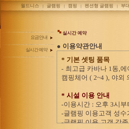
월드니스
글램핑
캠핑
펜션형 글램핑
부
|
|
|
|
실시간 예약
요금안내
● 이용약관안내
실시간 예약
* 기본 셋팅 품목
- 최고급 카바나 1동,에
캠핑체어 ( 2~4 ), 야외
* 시설 이용 안내
-이용시간 : 오후 3시부
-글램핑 이용고객 성수
-글램핑 이용 고객 각